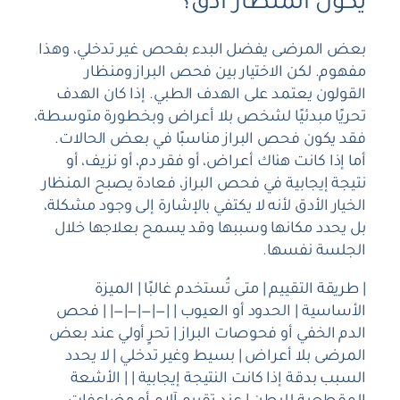
يكون المنظار أدق؟
بعض المرضى يفضل البدء بفحص غير تدخلي، وهذا
مفهوم. لكن الاختيار بين فحص البراز ومنظار
القولون يعتمد على الهدف الطبي. إذا كان الهدف
تحريًا مبدئيًا لشخص بلا أعراض وبخطورة متوسطة،
فقد يكون فحص البراز مناسبًا في بعض الحالات.
أما إذا كانت هناك أعراض، أو فقر دم، أو نزيف، أو
نتيجة إيجابية في فحص البراز، فعادة يصبح المنظار
الخيار الأدق لأنه لا يكتفي بالإشارة إلى وجود مشكلة،
بل يحدد مكانها وسببها وقد يسمح بعلاجها خلال
الجلسة نفسها.
| طريقة التقييم | متى تُستخدم غالبًا | الميزة
الأساسية | الحدود أو العيوب | |—|—|—|—| | فحص
الدم الخفي أو فحوصات البراز | تحرٍ أولي عند بعض
المرضى بلا أعراض | بسيط وغير تدخلي | لا يحدد
السبب بدقة إذا كانت النتيجة إيجابية | | الأشعة