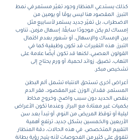
كذلك يستدعي المنظار وجود تغيّر مستمر في نمط
التبرز. المقصود هنا ليس يومًا أو يومين من
الاضطراب، بل تغيّر جديد يستمر لأسابيع مثل
إمساك لم يكن موجودًا سابقًا، إسهال مزمن، تناوب
بين الإمساك والإسهال، أو شعور بعدم اكتمال
التبرز. هذه التغيرات قد تكون وظيفية كما في
القولون العصبي، لكنها قد تكون أيضًا علامة على
التهاب، تضيق، زوائد لحمية، أو ورم يحتاج إلى
تشخيص مبكر.
أعراض أخرى تستحق الانتباه تشمل ألم البطن
المستمر، فقدان الوزن غير المقصود، فقر الدم
بنقص الحديد دون سبب واضح، وخروج مخاط
بكميات غير معتادة مع البراز. وعندما تكون الأعراض
ليلية أو توقظ المريض من النوم، أو تبدأ بعد سن
الأربعين والخمسين بشكل جديد، ترتفع أهمية
التقييم المتخصص. في هذه الحالات، دقة المنظار
تتفوق على كثير من الفحوصات لأنه يتيح رؤية بطانة