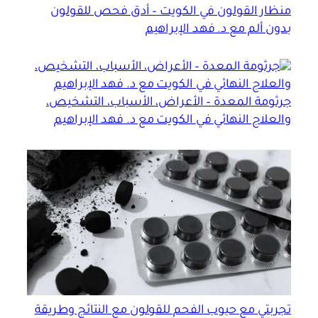
منظار القولون في الكويت – أدق فحص للقولون
بدون ألم مع د. فهد الإبراهيم
جرثومة المعدة – الأعراض، الأسباب، التشخيص،
والعلاج النهائي في الكويت مع د. فهد الإبراهيم
تجربتي مع حبوب الفحم للقولون مع النتائج وطريقة