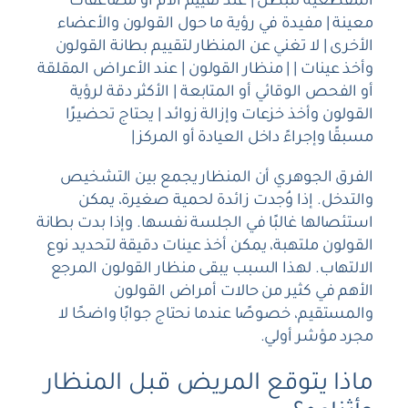
المقطعية للبطن | عند تقييم آلام أو مضاعفات
معينة | مفيدة في رؤية ما حول القولون والأعضاء
الأخرى | لا تغني عن المنظار لتقييم بطانة القولون
وأخذ عينات | | منظار القولون | عند الأعراض المقلقة
أو الفحص الوقائي أو المتابعة | الأكثر دقة لرؤية
القولون وأخذ خزعات وإزالة زوائد | يحتاج تحضيرًا
مسبقًا وإجراءً داخل العيادة أو المركز |
الفرق الجوهري أن المنظار يجمع بين التشخيص
والتدخل. إذا وُجدت زائدة لحمية صغيرة، يمكن
استئصالها غالبًا في الجلسة نفسها. وإذا بدت بطانة
القولون ملتهبة، يمكن أخذ عينات دقيقة لتحديد نوع
الالتهاب. لهذا السبب يبقى منظار القولون المرجع
الأهم في كثير من حالات أمراض القولون
والمستقيم، خصوصًا عندما نحتاج جوابًا واضحًا لا
مجرد مؤشر أولي.
ماذا يتوقع المريض قبل المنظار