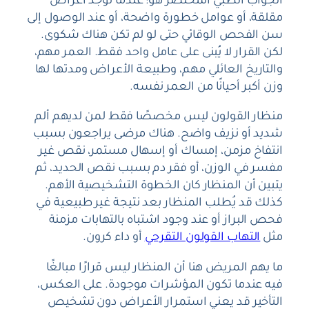
الجواب الطبي المختصر هو: عندما توجد أعراض
مقلقة، أو عوامل خطورة واضحة، أو عند الوصول إلى
سن الفحص الوقائي حتى لو لم تكن هناك شكوى.
لكن القرار لا يُبنى على عامل واحد فقط. العمر مهم،
والتاريخ العائلي مهم، وطبيعة الأعراض ومدتها لها
وزن أكبر أحيانًا من العمر نفسه.
منظار القولون ليس مخصصًا فقط لمن لديهم ألم
شديد أو نزيف واضح. هناك مرضى يراجعون بسبب
انتفاخ مزمن، إمساك أو إسهال مستمر، نقص غير
مفسر في الوزن، أو فقر دم بسبب نقص الحديد، ثم
يتبين أن المنظار كان الخطوة التشخيصية الأهم.
كذلك قد يُطلب المنظار بعد نتيجة غير طبيعية في
فحص البراز أو عند وجود اشتباه بالتهابات مزمنة
مثل
التهاب القولون التقرحي
أو داء كرون.
ما يهم المريض هنا أن المنظار ليس قرارًا مبالغًا
فيه عندما تكون المؤشرات موجودة. على العكس،
التأخير قد يعني استمرار الأعراض دون تشخيص