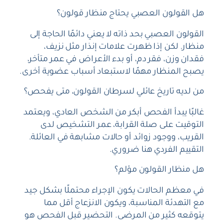
هل القولون العصبي يحتاج منظار قولون؟
القولون العصبي بحد ذاته لا يعني دائمًا الحاجة إلى
منظار. لكن إذا ظهرت علامات إنذار مثل نزيف،
فقدان وزن، فقر دم، أو بدء الأعراض في عمر متأخر،
يصبح المنظار مهمًا لاستبعاد أسباب عضوية أخرى.
من لديه تاريخ عائلي لسرطان القولون، متى يفحص؟
غالبًا يبدأ الفحص أبكر من الشخص العادي، ويعتمد
التوقيت على صلة القرابة، عمر التشخيص لدى
القريب، ووجود زوائد أو حالات مشابهة في العائلة.
التقييم الفردي هنا ضروري.
هل منظار القولون مؤلم؟
في معظم الحالات يكون الإجراء محتملًا بشكل جيد
مع التهدئة المناسبة، ويكون الانزعاج أقل مما
يتوقعه كثير من المرضى. التحضير قبل الفحص هو