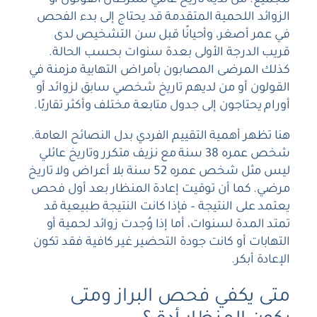
للجميع. من لديه تاريخ عائلي لسرطان القولون أو
الزوائد اللحمية المتقدمة قد يحتاج إلى بدء الفحص
في عمر أصغر، وأحيانًا قبل سن التشخيص لدى
قريب الدرجة الأولى بعدة سنوات بحسب الحالة.
كذلك المرضى المصابون بأمراض التهابية مزمنة في
القولون أو من لديهم تاريخ شخصي سابق لزوائد أو
أورام يحتاجون إلى جدول متابعة مختلف وأكثر تقاربًا.
هنا تظهر أهمية التقييم الفردي بدل النصائح العامة.
شخص عمره 38 سنة مع نزيف متكرر وتاريخ عائلي
ليس مثل شخص عمره 52 سنة بلا أعراض ولا تاريخ
مرضي. كما أن توقيت إعادة المنظار بعد أول فحص
يعتمد على النتيجة – فإذا كانت النتيجة طبيعية قد
تمتد المدة لسنوات، أما إذا وُجدت زوائد لحمية أو
التهابات أو كانت جودة التحضير غير كافية فقد تكون
الإعادة أبكر.
متى يكفي فحص البراز ومتى