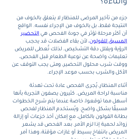
وأثناءه؟
جزء من تأخير المرضى للمنظار لا يتعلق بالخوف من
النتيجة فقط، بل بالخوف من الإجراء نفسه. الواقع
أن أكثر مرحلة تؤثر في جودة الفحص هي
التحضير
المسبق للقولون
، لأن بقاء الفضلات قد يحجب
الرؤية ويقلل دقة التشخيص. لذلك تُعطى للمريض
تعليمات واضحة عن نوعية الطعام قبل الفحص،
ووقت شرب محلول التحضير، ومتى يجب التوقف عن
الأكل والشرب بحسب موعد الإجراء.
أثناء المنظار، يُجرى الفحص عادة تحت تهدئة
مناسبة لراحة المريض. كثيرون يصفون التجربة بأنها
أسهل مما توقعوا، خاصة عندما يتم شرح الخطوات
مسبقًا بشكل واضح. ويُستخدم المنظار لفحص
بطانة القولون بالكامل، مع إمكان أخذ خزعات أو إزالة
زوائد لحمية إذا لزم الأمر. بعد الفحص قد يشعر
المريض بانتفاخ بسيط أو غازات مؤقتة، وهذا أمر