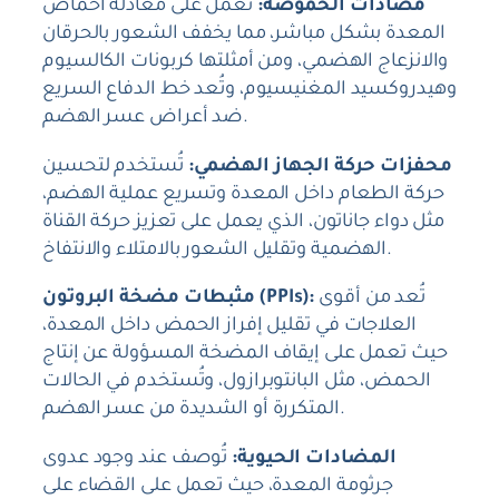
مضادات الحموضة:
تعمل على معادلة أحماض
المعدة بشكل مباشر، مما يخفف الشعور بالحرقان
والانزعاج الهضمي، ومن أمثلتها كربونات الكالسيوم
وهيدروكسيد المغنيسيوم، وتُعد خط الدفاع السريع
ضد أعراض عسر الهضم.
محفزات حركة الجهاز الهضمي:
تُستخدم لتحسين
حركة الطعام داخل المعدة وتسريع عملية الهضم،
مثل دواء جاناتون، الذي يعمل على تعزيز حركة القناة
الهضمية وتقليل الشعور بالامتلاء والانتفاخ.
تُعد من أقوى
مثبطات مضخة البروتون (PPIs):
العلاجات في تقليل إفراز الحمض داخل المعدة،
حيث تعمل على إيقاف المضخة المسؤولة عن إنتاج
الحمض، مثل البانتوبرازول، وتُستخدم في الحالات
المتكررة أو الشديدة من عسر الهضم.
المضادات الحيوية:
تُوصف عند وجود عدوى
جرثومة المعدة، حيث تعمل على القضاء على