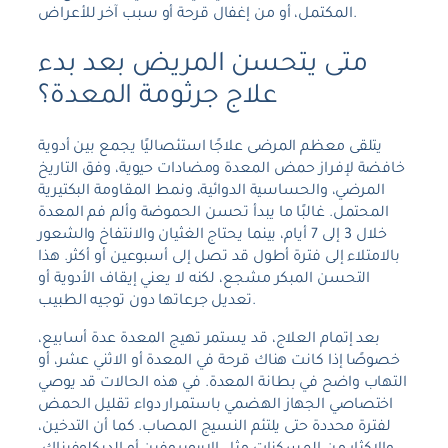
المكتمل، أو من إغفال قرحة أو سبب آخر للأعراض.
متى يتحسن المريض بعد بدء
علاج جرثومة المعدة؟
يتلقى معظم المرضى علاجًا استئصاليًا يجمع بين أدوية
خافضة لإفراز حمض المعدة ومضادات حيوية، وفق التاريخ
المرضي، والحساسية الدوائية، ونمط المقاومة البكتيرية
المحتمل. غالبًا ما يبدأ تحسن الحموضة وألم فم المعدة
خلال 3 إلى 7 أيام، بينما يحتاج الغثيان والانتفاخ والشعور
بالامتلاء إلى فترة أطول قد تصل إلى أسبوعين أو أكثر. هذا
التحسن المبكر مشجع، لكنه لا يعني إيقاف الأدوية أو
تعديل جرعاتها دون توجيه الطبيب.
بعد إتمام العلاج، قد يستمر تهيج المعدة عدة أسابيع،
خصوصًا إذا كانت هناك قرحة في المعدة أو الاثني عشر، أو
التهاب واضح في بطانة المعدة. في هذه الحالات قد يوصي
اختصاصي الجهاز الهضمي باستمرار دواء تقليل الحمض
لفترة محددة حتى يلتئم النسيج المصاب. كما أن التدخين،