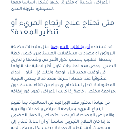
الأعراض شديدة أو متكررة، لكنها تشكل أساساً مهماً
للسيطرة طويلة المدى.
متى تحتاج علاج ارتجاع المريء أو
تنظير المعدة؟
قد تستخدم
أدوية تقليل الحموضة
، مثل مثبطات مضخة
البروتون أو مضادات مستقبلات الهيستامين، ضمن خطة
يحددها الطبيب بحسب تكرار الأعراض وشدتها والتاريخ
الصحي. بعض هذه العلاجات تكون أكثر فاعلية عند تناولها
في توقيت محدد قبل الوجبة، ولذلك فإن تناول الدواء
عشوائياً عند اشتداد الحرقة فقط قد لا يعطي النتيجة
المطلوبة. لا تطل استخدام أي دواء من تلقاء نفسك دون
مراجعة مختص، خاصة إذا كانت الأعراض تعود فور إيقافه.
في عيادة الدكتور فهد الإبراهيم في السالمية، يبدأ تقييم
ارتجاع المريء بمراجعة الأعراض والعادات والأدوية
والأمراض المصاحبة، ثم يحدد اختصاصي الجهاز الهضمي
ما إذا كان العلاج التجريبي مناسباً أو أن الحالة تحتاج إلى
فحوصات أدق. تنظير المعدة لا يطلب لكل مريض لديه