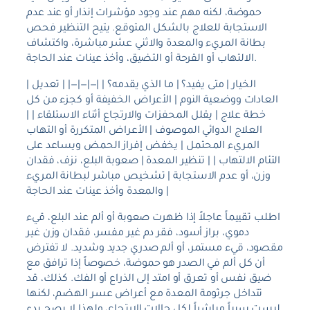
حموضة، لكنه مهم عند وجود مؤشرات إنذار أو عند عدم
الاستجابة للعلاج بالشكل المتوقع. يتيح التنظير فحص
بطانة المريء والمعدة والاثني عشر مباشرة، واكتشاف
الالتهاب أو القرحة أو التضيق، وأخذ عينات عند الحاجة.
| الخيار | متى يفيد؟ | ما الذي يقدمه؟ | |—|—|—| | تعديل
العادات ووضعية النوم | الأعراض الخفيفة أو كجزء من كل
خطة علاج | يقلل المحفزات والارتجاع أثناء الاستلقاء | |
العلاج الدوائي الموصوف | الأعراض المتكررة أو التهاب
المريء المحتمل | يخفض إفراز الحمض ويساعد على
التئام الالتهاب | | تنظير المعدة | صعوبة البلع، نزف، فقدان
وزن، أو عدم الاستجابة | تشخيص مباشر لبطانة المريء
والمعدة وأخذ عينات عند الحاجة |
اطلب تقييماً عاجلاً إذا ظهرت صعوبة أو ألم عند البلع، قيء
دموي، براز أسود، فقر دم غير مفسر، فقدان وزن غير
مقصود، قيء مستمر، أو ألم صدري جديد وشديد. لا تفترض
أن كل ألم في الصدر هو حموضة، خصوصاً إذا ترافق مع
ضيق نفس أو تعرق أو امتد إلى الذراع أو الفك. كذلك، قد
تتداخل جرثومة المعدة مع أعراض عسر الهضم، لكنها