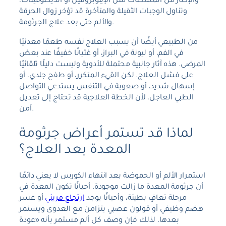
والإكثار من المسكنات مثل الإيبوبروفين أو الديكلوفيناك،
وتناول الوجبات الثقيلة والمتأخرة قد تؤخر زوال الحرقة
والألم حتى بعد علاج الجرثومة.
من الطبيعي أيضًا أن يسبب العلاج نفسه طعمًا معدنيًا
في الفم، أو ليونة في البراز، أو غثيانًا خفيفًا عند بعض
المرضى. هذه آثار جانبية محتملة للأدوية وليست دليلًا تلقائيًا
على فشل العلاج. لكن القيء المتكرر، أو طفح جلدي، أو
إسهال شديد، أو صعوبة في التنفس يستدعي التواصل
الطبي العاجل، لأن الخطة العلاجية قد تحتاج إلى تعديل
آمن.
لماذا قد تستمر أعراض جرثومة
المعدة بعد العلاج؟
استمرار الألم أو الحموضة بعد انتهاء الكورس لا يعني دائمًا
أن جرثومة المعدة ما زالت موجودة. أحيانًا تكون المعدة في
مرحلة تعافٍ بطيئة، وأحيانًا يوجد
ارتجاع مريئي
أو عسر
هضم وظيفي أو قولون عصبي يتزامن مع العدوى ويستمر
بعدها. لذلك فإن وصف كل ألم مستمر بأنه «عودة