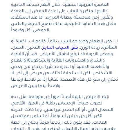
العاصرة المريئية السفلية. خلال النهار تساعد الجاذبية
والبلع المتكرر واللعاب على إعادة الحمض إلى المعدة
وتقليل زمن ملامسته لبطانة المريء. أما عند الاستلقاء،
فتقل هذه الحماية الطبيعية، لذلك تصبح الحرقة والقلس
الحمضي أكثر وضوحاً.
لا يكون الطعام وحده هو السبب دائماً. فالوجبات الكبيرة أو
المتأخرة، زيادة الوزن،
فتق الحجاب الحاجز
، التدخين، الحمل،
وبعض الأدوية قد ترفع احتمال الأعراض. كما أن القهوة
والشاي والمشروبات الغازية والشوكولاتة والنعناع
والأطعمة الدهنية أو الحارة قد تثير الارتجاع لدى بعض
الأشخاص، لكن الاستجابة تختلف من مريض إلى آخر. لا
تحتاج إلى منع كل هذه الأطعمة تلقائياً إذا لم تلاحظ ارتباطاً
واضحاً بينها وبين الأعراض.
تتخذ الأعراض الليلية أحياناً صوراً غير متوقعة، مثل بحة
الصوت صباحاً، الإحساس بكتلة في الحلق، التنحنح،
السعال الليلي، أو ألم الصدر غير القلبي. وإذا كانت الحرقة
تتكرر أكثر من مرتين أسبوعياً، أو تستمر رغم تعديل
العادات، فقد يكون ذلك ارتجاعاً مزمناً يحتاج إلى خطة
علاجية دقيقة. إهمال الالتهاب المتكرر قد يؤدي إلى التهاب