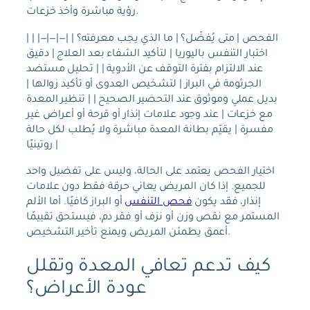
رؤية مباشرة وأخذ خزعات.
| الفحص | متى يُفضّل؟ | ما الذي يجب معرفته؟ | |—|—|—| |
اختبار التنفس باليوريا | لتأكيد الشفاء بعد العلاج | دقيق
عند الالتزام بفترة التوقف عن الأدوية | | تحليل مستضد
الجرثومة في البراز | لتشخيص العدوى أو تأكيد زوالها |
بديل عملي وموثوق عند التحضير الصحيح | | تنظير المعدة
مع خزعات | عند وجود علامات إنذار أو قرحة أو أعراض غير
مفسرة | يقيّم بطانة المعدة مباشرة ولا يُطلب لكل حالة
روتينيًا |
اختيار الفحص يعتمد على الحالة، وليس على تفضيل واحد
للجميع. إذا كان المريض يعاني حرقة فقط دون علامات
إنذار، فقد يكون
فحص التنفس
أو البراز كافيًا. أما الألم
المستمر مع نقص وزن أو نزف أو فقر دم، فيستحق تقييمًا
أعمق يطمئن المريض ويمنع تأخير التشخيص.
كيف تدعم تعافي المعدة وتقلل
عودة الأعراض؟