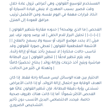
المستخدم لتوسيع القولون، وهي أعراض تزول عادة خلال
وقت قصير. بسبب المهدئ، لا ينبغي قيادة السيارة أو
اتخاذ قرارات مهمة في اليوم نفسه، ومن الأفضل ترتيب
مرافق للعودة إلى المنزل.
| الفحص | ما الذي يوضحه؟ | حدوده مقارنة بتنظير القولون
| |—|—|—| | تحليل البراز للدم الخفي | قد يرصد وجود نزف غير
مرئي | لا يحدد موضع النزف أو سببه ولا يسمح بالعلاج | |
الأشعة المقطعية للقولون | تعطي صورة للقولون وقد
تناسب حالات مختارة | لا تسمح بأخذ عينة أو إزالة زائدة،
وقد يلزم تنظير لاحقًا | | تنظير القولون | يرى البطانة
مباشرة ويتيح أخذ خزعات وإزالة زوائد | يحتاج تحضيرًا كاملًا
وتهدئة في كثير من الحالات |
الاختيار بين هذه الوسائل ليس مسألة راحة فقط. إذا كان
الهدف الوقاية مع احتمال إزالة الزوائد، أو إذا كانت الأعراض
تستدعي رؤية دقيقة للبطانة، فإن تنظير القولون غالبًا هو
الفحص الأكثر شمولًا. أما إذا كانت هناك ظروف صحية
خاصة، فيحدد الاختصاصي البديل الأنسب دون تأخير
التشخيص الضروري.