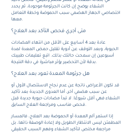
في بطانة المعدة أو عسر هضم وظيفي. فحص تأكيد
الشفاء يوضح إن كانت الجرثومة موجودة، ثم يحدد
اختصاصي الجهاز الهضمي سبب الحموضة وخطة التعامل
معها.
متى أجري فحص التأكد بعد العلاج؟
عادة بعد 4 أسابيع على الأقل من انتهاء المضادات
الحيوية، وبعد التوقف عن أدوية تقليل حمض المعدة لمدة
أسبوعين إن سمحت حالتك بذلك. اتبع تعليمات طبيبك
بدقة لأن التحضير يؤثر مباشرة في دقة النتيجة.
هل جرثومة المعدة تعود بعد العلاج؟
قد تكون الأعراض ناتجة عن عدم نجاح الاستئصال الأول أو
عن سبب هضمي آخر، أما العدوى الجديدة بعد تأكيد
الشفاء فهي أقل شيوعًا. لا تبدأ مضادات حيوية جديدة قبل
فحص مناسب ومراجعة العلاج السابق.
إذا استمر ألم المعدة أو الحموضة بعد العلاج، فالمسار
المطمئن ليس الانتظار الطويل ولا إعادة الوصفة ذاتها، بل
مراجعة مختص لتأكيد الشفاء وفهم السبب الحقيقي