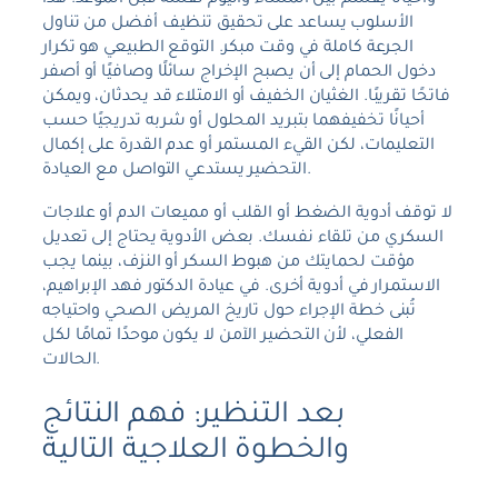
وأحيانًا يقسم بين المساء واليوم نفسه قبل الموعد. هذا
الأسلوب يساعد على تحقيق تنظيف أفضل من تناول
الجرعة كاملة في وقت مبكر. التوقع الطبيعي هو تكرار
دخول الحمام إلى أن يصبح الإخراج سائلًا وصافيًا أو أصفر
فاتحًا تقريبًا. الغثيان الخفيف أو الامتلاء قد يحدثان، ويمكن
أحيانًا تخفيفهما بتبريد المحلول أو شربه تدريجيًا حسب
التعليمات، لكن القيء المستمر أو عدم القدرة على إكمال
التحضير يستدعي التواصل مع العيادة.
لا توقف أدوية الضغط أو القلب أو مميعات الدم أو علاجات
السكري من تلقاء نفسك. بعض الأدوية يحتاج إلى تعديل
مؤقت لحمايتك من هبوط السكر أو النزف، بينما يجب
الاستمرار في أدوية أخرى. في عيادة الدكتور فهد الإبراهيم،
تُبنى خطة الإجراء حول تاريخ المريض الصحي واحتياجه
الفعلي، لأن التحضير الآمن لا يكون موحدًا تمامًا لكل
الحالات.
بعد التنظير: فهم النتائج
والخطوة العلاجية التالية