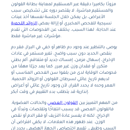
مزودًا بكاميرا دقيقة عبر المستقيم لمعاينة بطانة القولون
والمستقيم مباشرة. لا يقتصر دوره على تشخيص سبب
الأعراض، بل يمكن خلال الجلسة نفسها أخذ عينات
نسيجية للفحص المخبري أو إزالة بعض
الزوائد اللحمية
عند الحاجة. لهذا السبب، يختلف عن الفحوصات التي تقدم
مؤشرات غير مباشرة فقط.
يوصى بالتنظير عند وجود دم ظاهر أو خفي في البراز، فقر دم
بنقص الحديد دون سبب واضح، تغير مستمر في عادات
الإخراج، إسهال مزمن، إمساك جديد أو متفاقم، ألم بطني
متكرر، أو فقدان وزن غير مبرر. كما يعد جزءًا مهمًا من
فحوصات الوقاية لدى من بلغوا سن الفحص المناسب أو
لديهم تاريخ عائلي لسرطان القولون أو الزوائد اللحمية.
العمر وحده لا يحدد القرار، لأن وجود تاريخ عائلي أو أعراض
إنذارية قد يتطلب بدء التقييم في وقت أبكر.
من المهم التمييز بين
القولون العصبي
والحالات العضوية.
فالقولون العصبي قد يسبب انتفاخًا وتقلصات وتبدلًا في
الإخراج، لكنه لا يفسر عادة النزيف أو فقر الدم أو نقص
الوزن. عند ظهور هذه العلامات، لا يكفي افتراض أن
السبب وظيفي. تقييم اختصاصي الجهاز الهضمي يحدد إن