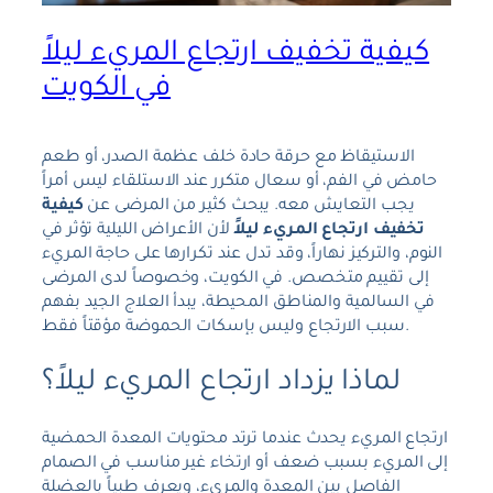
كيفية تخفيف ارتجاع المريء ليلاً
في الكويت
الاستيقاظ مع حرقة حادة خلف عظمة الصدر، أو طعم
حامض في الفم، أو سعال متكرر عند الاستلقاء ليس أمراً
يجب التعايش معه. يبحث كثير من المرضى عن
كيفية
تخفيف ارتجاع المريء ليلاً
لأن الأعراض الليلية تؤثر في
النوم، والتركيز نهاراً، وقد تدل عند تكرارها على حاجة المريء
إلى تقييم متخصص. في الكويت، وخصوصاً لدى المرضى
في السالمية والمناطق المحيطة، يبدأ العلاج الجيد بفهم
سبب الارتجاع وليس بإسكات الحموضة مؤقتاً فقط.
لماذا يزداد ارتجاع المريء ليلاً؟
ارتجاع المريء يحدث عندما ترتد محتويات المعدة الحمضية
إلى المريء بسبب ضعف أو ارتخاء غير مناسب في الصمام
الفاصل بين المعدة والمريء، ويعرف طبياً بالعضلة