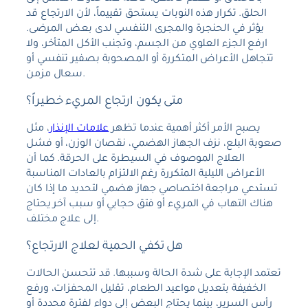
الحلق. تكرار هذه النوبات يستحق تقييماً، لأن الارتجاع قد
يؤثر في الحنجرة والمجرى التنفسي لدى بعض المرضى.
ارفع الجزء العلوي من الجسم، وتجنب الأكل المتأخر، ولا
تتجاهل الأعراض المتكررة أو المصحوبة بصفير تنفسي أو
سعال مزمن.
متى يكون ارتجاع المريء خطيراً؟
يصبح الأمر أكثر أهمية عندما تظهر
علامات الإنذار
، مثل
صعوبة البلع، نزف الجهاز الهضمي، نقصان الوزن، أو فشل
العلاج الموصوف في السيطرة على الحرقة. كما أن
الأعراض الليلية المتكررة رغم الالتزام بالعادات المناسبة
تستدعي مراجعة اختصاصي جهاز هضمي لتحديد ما إذا كان
هناك التهاب في المريء أو فتق حجابي أو سبب آخر يحتاج
إلى علاج مختلف.
هل تكفي الحمية لعلاج الارتجاع؟
تعتمد الإجابة على شدة الحالة وسببها. قد تتحسن الحالات
الخفيفة بتعديل مواعيد الطعام، تقليل المحفزات، ورفع
رأس السرير، بينما يحتاج البعض إلى دواء لفترة محددة أو