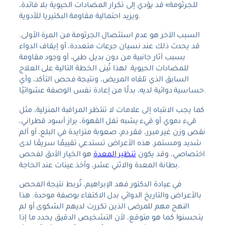
للجرثومة» قد يؤدي إلى تكرار المضادات الحيوية بلا فائدة،
ويزيد احتمالية مقاومة البكتيريا للأدوية.
السبب الآخر هو عدم استئصال الجرثومة من المرة الأولى.
قد يحدث ذلك عند نسيان جرعات متعددة، أو إيقاف الدواء
بسبب آثار جانبية من دون بديل طبي، أو وجود مقاومة
للمضادات الحيوية. لهذا تُبنى الخطة التالية على العلاج
السابق الذي تلقاه المريض، ونتيجة فحص التأكد، وأي
حساسية دوائية لديه، بدلًا من إعادة نفس الوصفة عشوائيًا.
كما يجب الانتباه إلى علامات لا تنتظر المراقبة المنزلية، مثل
قيء دموي أو قيء يشبه تفل القهوة، براز أسود قطراني،
نقص وزن غير مبرر، فقر دم، صعوبة متزايدة في البلع، أو ألم
شديد ومستمر. هذه الأعراض تستدعي تقييمًا سريعًا لدى
اختصاصي، وقد يكون
تنظير المعدة
هو الخيار الأدق لفحص
بطانة المعدة والاثني عشر، وأخذ عينات عند الحاجة.
في عيادة الدكتور فهد الإبراهيم، تُربط نتيجة الفحص
بالأعراض والتاريخ الدوائي بدل الاكتفاء بوصفة موحدة. هذا
النهج مهم للمرضى الذين تكررت لديهم الشكوى أو لم
يتحسنوا كما هو متوقع، لأن التشخيص الدقيق يحدد ما إذا