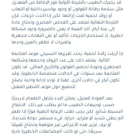
قد يخبرك الطبيب بالنتيجة الأولية فور الإفاقة من المهدئ،
مثل سلامة بطانة القولون أو وجود بواسير داخلية أو التهاب
أو زوائد لحمية تمت إزالتها. لكن إذا أخذت خزعات، فإن
النتيجة النهائية تعتمد على الفحص المخبري وتحتاج عادة
إلى عدة أيام. أخذ العينة لا يعني بالضرورة وجود مشكلة
خطيرة، إذ تستخدم الخزعات لتأكيد أو نفي التهابات مجهرية
وتغيرات لا تظهر بالعين وحدها.
إذا أزيلت زائدة لحمية، يحدد تقريرها النسيجي موعد المتابعة
التالية. يعتمد ذلك على عدد الزوائد وحجمها وشكلها
المجهري وجودة تحضير القولون والتاريخ العائلي. قد تكون
المتابعة بعد سنوات في الحالات منخفضة الخطورة، وقد
تكون أبكر في حالات أخرى. لهذا لا توجد إجابة واحدة تصلح
للجميع حول موعد التنظير المقبل.
بعد العودة للمنزل، يمكن البدء بتناول الطعام تدريجيًا
حسب توجيهات الطبيب ما لم يطلب غير ذلك. الانتفاخ
البسيط شائع، لكن يجب طلب الرعاية الطبية فورًا إذا ظهر
ألم بطني شديد أو متزايد، حرارة، قيء مستمر، دوخة شديدة،
أو نزف غزير. هذه الأعراض غير متوقعة وتحتاج تقييمًا
سريعًا، حتى لو كانت المضاعفات الخطيرة نادرة.