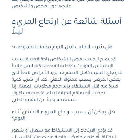
ليست سبباً مباشراً لكل حالات الارتجاع، ولهذا لا يصح بدء
علاجها دون فحص وتشخيص.
أسئلة شائعة عن ارتجاع المريء
ليلاً
هل شرب الحليب قبل النوم يخفف الحموضة؟
قد يمنح الحليب بعض الأشخاص راحة قصيرة بسبب
الإحساس المؤقت بتغطية المعدة، لكنه ليس علاجاً
للارتجاع. الحليب كامل الدسم قد يزيد الأعراض لاحقاً لدى
بعض المرضى بسبب محتواه الدهني، كما أن شرب كمية
كبيرة منه قبل الاستلقاء يزيد حجم محتويات المعدة. إذا
لاحظت أنه يفاقم الحرقة لديك، فتجنبه مساءً ولا
تستخدمه بديلاً عن التقييم الطبي.
هل يمكن أن يسبب ارتجاع المريء الاختناق أثناء
النوم؟
قد يؤدي الارتجاع إلى الاستيقاظ مع سعال أو شعور
بالاختناق أو طعم حامض، خاصة عند حدوث القلس إلى