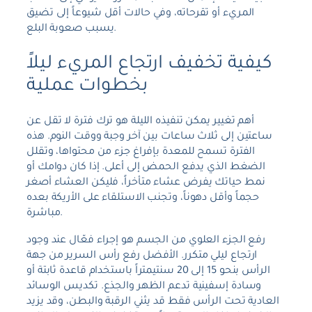
المريء أو تقرحاته، وفي حالات أقل شيوعاً إلى تضيق
يسبب صعوبة البلع.
كيفية تخفيف ارتجاع المريء ليلاً
بخطوات عملية
أهم تغيير يمكن تنفيذه الليلة هو ترك فترة لا تقل عن
ساعتين إلى ثلاث ساعات بين آخر وجبة ووقت النوم. هذه
الفترة تسمح للمعدة بإفراغ جزء من محتواها، وتقلل
الضغط الذي يدفع الحمض إلى أعلى. إذا كان دوامك أو
نمط حياتك يفرض عشاء متأخراً، فليكن العشاء أصغر
حجماً وأقل دهوناً، وتجنب الاستلقاء على الأريكة بعده
مباشرة.
رفع الجزء العلوي من الجسم هو إجراء فعّال عند وجود
ارتجاع ليلي متكرر. الأفضل رفع رأس السرير من جهة
الرأس بنحو 15 إلى 20 سنتيمتراً باستخدام قاعدة ثابتة أو
وسادة إسفينية تدعم الظهر والجذع. تكديس الوسائد
العادية تحت الرأس فقط قد يثني الرقبة والبطن، وقد يزيد