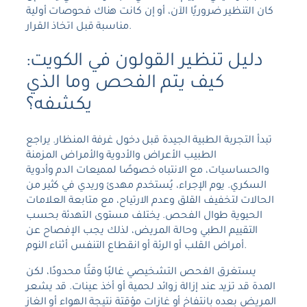
كان التنظير ضروريًا الآن، أو إن كانت هناك فحوصات أولية
مناسبة قبل اتخاذ القرار.
دليل تنظير القولون في الكويت:
كيف يتم الفحص وما الذي
يكشفه؟
تبدأ التجربة الطبية الجيدة قبل دخول غرفة المنظار. يراجع
الطبيب الأعراض والأدوية والأمراض المزمنة
والحساسيات، مع الانتباه خصوصًا لمميعات الدم وأدوية
السكري. يوم الإجراء، يُستخدم مهدئ وريدي في كثير من
الحالات لتخفيف القلق وعدم الارتياح، مع متابعة العلامات
الحيوية طوال الفحص. يختلف مستوى التهدئة بحسب
التقييم الطبي وحالة المريض، لذلك يجب الإفصاح عن
أمراض القلب أو الرئة أو انقطاع التنفس أثناء النوم.
يستغرق الفحص التشخيصي غالبًا وقتًا محدودًا، لكن
المدة قد تزيد عند إزالة زوائد لحمية أو أخذ عينات. قد يشعر
المريض بعده بانتفاخ أو غازات مؤقتة نتيجة الهواء أو الغاز