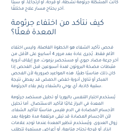
كانت المشكلة جرثومة نشطة، أو قرحة، أو ارتجاعًا، أو سببًا
آخر يحتاج مسار علاج مختلفًا.
كيف نتأكد من اختفاء جرثومة
المعدة فعلًا؟
فحص تأكيد الشفاء هو الخطوة الفاصلة، وليس اختفاء
الألم فقط. يُجرى عادة بعد مرور 4 أسابيع على الأقل من
آخر جرعة مضاد حيوي أو مستحضر بزموت، مع إيقاف أدوية
مثبطات مضخة البروتون لمدة أسبوعين قبل الفحص إذا
كان ذلك مناسبًا طبيًا. هذه المواعيد ضرورية لأن الفحص
المبكر أو تناول أدوية خفض الحمض قد يعطي نتيجة
سلبية كاذبة، أي يوحي بالشفاء رغم بقاء الجرثومة.
يُستخدم اختبار التنفس باليوريا أو تحليل مستضد جرثومة
المعدة في البراز غالبًا لتأكيد الاستئصال. أما تحليل
الأجسام المضادة في الدم فليس مناسبًا لتأكيد الشفاء،
لأن الأجسام المضادة قد تبقى مرتفعة مدة طويلة بعد
زوال العدوى. ويُستخدم تنظير المعدة عندما توجد علامات
إنذار، أو قرحة تحتاج متابعة، أو أعراض مستمرة تتطلب