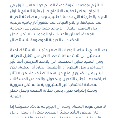
الالتزام بمواعيد الأدوية ومدة العلاج هو العامل الأول في
النجاح. يمكن تخفيف الانزعاج خلال فترة العلاج بتناول
الدواء بالطريقة التي حددها الطبيب، وعدم مضاعفة الجرعة
عند نسيانها، وإبلاغ العيادة عند ظهور آثار جانبية مزعجة
بدل التوقف التلقائي. لا توجد حمية تقضي على جرثومة
المعدة، كما أن الأعشاب أو المكملات لا تحل محل
المضادات الحيوية الموصوفة للاستئصال.
بعد العلاج، تساعد الوجبات الأصغر وتجنب الاستلقاء لمدة
ساعتين إلى ثلاث ساعات بعد الأكل على تقليل الحرقة.
ومن المفيد تقليل الأطعمة التي يلاحظ المريض أنها تثير
الأعراض، مثل القهوة أو الأطعمة الحارة أو الدهنية، لكن
ليس من الضروري منع كل هذه الأصناف عند من لا تتأثر
أعراضه بها. تجنب التدخين والكحول، والحد من المسكنات
المضادة للالتهاب غير الستيرويدية ما لم تكن ضرورية
وتحت إشراف طبي، يحمي بطانة المعدة ويقلل خطر
القرحة.
لا تعني عودة الانتفاخ وحده أن الجرثومة عادت، خصوصًا إذا
كان فحص التأكد سلبيًا. العدوى يمكن أن تنتقل داخل