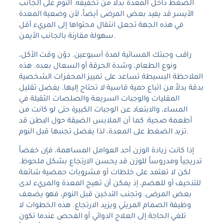
الضغط داخل المعدة بدلاً من تخفيفه. النوم على الجانب
الأيسر قد يفيد بعض المرضى أيضاً، لأن وضعية المعدة
في هذه الجهة تجعل انتقال محتواها إلى المريء أقل
سهولة مقارنة بالجانب الأيمن.
راقب وجبتك المسائية لمدة أسبوعين. دوّن وقت الأكل،
ونوع الطعام، وشدة الحرقة أو السعال بعده. هذه
الملاحظة البسيطة تساعد على تمييز المحفزات الشخصية
بدقة بدلاً من اتباع حمية قاسية لا تحتاج إليها. يفضل تقليل
المقليات والوجبات السريعة والصلصات الثقيلة في
المساء، والابتعاد عن الوجبات الكبيرة حتى لو كانت من
أطعمة صحية. كما أن الملابس الضيقة حول البطن قد
تزيد الضغط على المعدة، لذا يفضل تجنبها قبل النوم.
إذا كانت زيادة الوزن أحد العوامل المساهمة، فإن خفضاً
تدريجياً ومدروساً للوزن قد يحسن الارتجاع بشكل ملحوظ.
لكن لا تعتمد على خلطات أو مشروبات حمضية شائعة
للتنحيف أو للهضم، إذ يمكن أن تهيج المعدة والمريء لدى
بعض المرضى. وتجنب التدخين قبل النوم، فهو يضعف
وظيفة الصمام المريئي ويزيد الارتجاع. هذه الخطوات لا
تلغي الحاجة إلى العلاج الدوائي أو الفحص عندما تكون