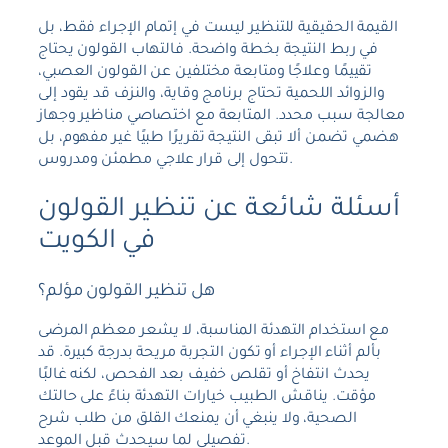
القيمة الحقيقية للتنظير ليست في إتمام الإجراء فقط، بل
في ربط النتيجة بخطة واضحة. فالتهاب القولون يحتاج
تقييمًا وعلاجًا ومتابعة مختلفين عن القولون العصبي،
والزوائد اللحمية تحتاج برنامج وقاية، والنزف قد يقود إلى
معالجة سبب محدد. المتابعة مع اختصاصي مناظير وجهاز
هضمي تضمن ألا تبقى النتيجة تقريرًا طبيًا غير مفهوم، بل
تتحول إلى قرار علاجي مطمئن ومدروس.
أسئلة شائعة عن تنظير القولون
في الكويت
هل تنظير القولون مؤلم؟
مع استخدام التهدئة المناسبة، لا يشعر معظم المرضى
بألم أثناء الإجراء أو تكون التجربة مريحة بدرجة كبيرة. قد
يحدث انتفاخ أو تقلص خفيف بعد الفحص، لكنه غالبًا
مؤقت. يناقش الطبيب خيارات التهدئة بناءً على حالتك
الصحية، ولا ينبغي أن يمنعك القلق من طلب شرح
تفصيلي لما سيحدث قبل الموعد.