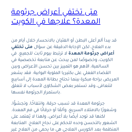
متى تختفي أعراض جرثومة
المعدة؟ علاجها في الكويت
قد يبدأ ألم أعلى البطن أو الغثيان بالانحسار خلال أيام من
بدء العلاج، لكن الإجابة الدقيقة عن سؤال
متى تختفي
أعراض جرثومة المعدة
لا ترتبط بيوم ثابت للجميع. في
الكويت، وخصوصًا لمن يبحث عن متابعة تخصصية في
السالمية، الأهم هو التمييز بين تحسن الأعراض وبين
القضاء الفعلي على بكتيريا الملوية البوابية. فقد يشعر
المريض براحة مبكرة بينما تحتاج بطانة المعدة إلى أسابيع
لتتعافى، وقد تستمر بعض الشكاوى لأسباب لا تتعلق
باستمرار الجرثومة نفسها.
جرثومة المعدة قد تسبب حرقة، وانتفاخًا، وتجشؤًا،
وشعورًا بالامتلاء السريع، وألمًا أو حرقانًا في فم المعدة.
لكنها قد توجد أيضًا بلا أعراض، ولهذا لا يُعتمد على
الشعور بالتحسن وحده للحكم على نجاح العلاج. المتابعة
المنظمة بعد الكورس العلاجي هي ما يحمي من العلاج غير