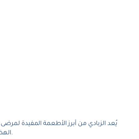
يُعد الزبادي من أبرز الأطعمة المفيدة لمرضى 
الهضمي. كما يساهم في تحسين عملية الهضم وتقليل الشعور بالانزعاج المصاحب لاضطرابات المعدة.