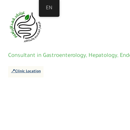
EN
Consultant in Gastroenterology, Hepatology, En
📍Clinic Location