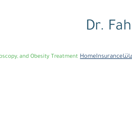
Dr. Fah
تنا
Insurance
Home
doscopy, and Obesity Treatment