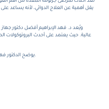
تُعد
اكلات لمرضى جرثومة المعدة​
من أهم العو
يقل أهمية عن العلاج الدوائي، لأنه يساعد على
ويُعد د. فهد الإبراهيم أفضل دكتور ج
عالية. حيث يعتمد على أحدث البروتوكولات ا
المتوقعة بناءً على الحالة الصحية واستجابة المريض.
يوضح الدكتور فهد