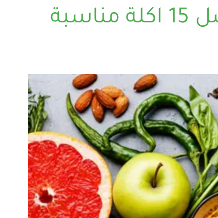
اكلات لمرضى جرثومة المعدة: دليلك لافضل 15 اكلة مناسبة