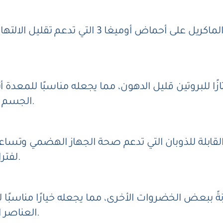
تحتوي الأسماك الدهنية مثل السلمون والماكريل 
زًا للبروتين قليل الدهون، مما يجعله مناسبًا للمعدة أث
الجسم الغذائية دون زيادة العبء على الجهاز الهضمي.
اف القابلة للذوبان التي تدعم صحة الجهاز الهضمي وتسا
لفترات طويلة دون التسبب في تهيج بطانة المعدة.
ً ببعض الخضروات الأخرى، مما يجعله خيارًا مناسبًا
العناصر الغذائية المهمة دون التسبب في تهيج المعدة.