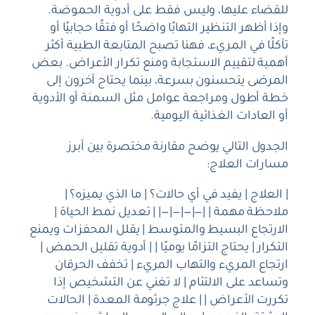
للقضاء عليها، وليس فقط على أدوية الحموضة.
وإذا أظهر التنظير التهابًا واضحًا أو فتقًا حجابيًا أو
تآكلًا في المريء، فهنا تصبح المتابعة الطبية أكثر
أهمية لتقييم الاستجابة ومنع تكرار الأعراض. بعض
المرضى يتحسنون بسرعة، بينما يحتاج آخرون إلى
خطة أطول ومراجعة عوامل مثل السمنة أو الأدوية
أو العادات الغذائية اليومية.
الجدول التالي يوضح مقارنة مختصرة بين أبرز
مسارات العلاج:
| العلاج | يفيد في أي حالات؟ | ما الذي يميزه؟ |
ملاحظة مهمة | |—|—|—|—| | تعديل نمط الحياة |
الارتجاع البسيط والمتوسط | يقلل المحفزات ويمنع
التكرار | يحتاج التزامًا يوميًا | | أدوية تقليل الحمض |
ارتجاع المريء والتهاب المريء | تخفف الحرقان
وتساعد على الالتئام | لا تغني عن التشخيص إذا
تكررت الأعراض | | علاج جرثومة المعدة | الحالات