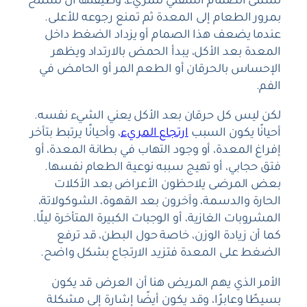
تسمى الصمام السفلي للمريء، وظيفتها أن تسمح
بمرور الطعام إلى المعدة ثم تمنع رجوعه للأعلى.
عندما يضعف هذا الصمام أو يزداد الضغط داخل
المعدة بعد الأكل، يبدأ الحمض بالارتداد ويظهر
الإحساس بالحرقان أو الطعم المر أو الحامض في
الفم.
لكن ليس كل حرقان بعد الأكل يعني الشيء نفسه.
أحيانًا يكون السبب
ارتجاع المريء
، وأحيانًا يرتبط بتأخر
إفراغ المعدة، أو وجود التهاب في بطانة المعدة، أو
فتق حجابي، أو تهيج سببه نوعية الطعام نفسها.
بعض المرضى يلاحظون الأعراض بعد الأكلات
الحارة والدسمة، وآخرون بعد القهوة، الشوكولاتة،
المشروبات الغازية، أو الوجبات الكبيرة المتأخرة ليلًا.
كما أن زيادة الوزن، خاصة حول البطن، قد ترفع
الضغط على المعدة فتزيد الارتجاع بشكل واضح.
الأمر الذي يهم المريض هنا أن العرض قد يكون
بسيطًا وعابرًا، وقد يكون أيضًا إشارة إلى مشكلة