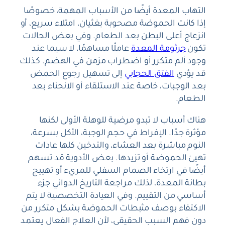
التهاب المعدة أيضًا من الأسباب المهمة، خصوصًا
إذا كانت الحموضة مصحوبة بغثيان، امتلاء سريع، أو
انزعاج أعلى البطن بعد الطعام. وفي بعض الحالات
تكون
جرثومة المعدة
عاملًا مساهمًا، لا سيما عند
وجود ألم متكرر أو اضطراب مزمن في الهضم. كذلك
قد يؤدي
الفتق الحجابي
إلى تسهيل رجوع الحمض
بعد الوجبات، خاصة عند الاستلقاء أو الانحناء بعد
الطعام.
هناك أسباب لا تبدو مرضية للوهلة الأولى لكنها
مؤثرة جدًا. الإفراط في حجم الوجبة، الأكل بسرعة،
النوم مباشرة بعد العشاء، والتدخين كلها عادات
تهيئ الحموضة أو تزيدها. بعض الأدوية قد تسهم
أيضًا في ارتخاء الصمام السفلي للمريء أو تهييج
بطانة المعدة، لذلك مراجعة التاريخ الدوائي جزء
أساسي من التقييم. وفي العيادة التخصصية لا يتم
الاكتفاء بوصف مثبطات الحموضة بشكل متكرر من
دون فهم السبب الحقيقي، لأن العلاج الفعال يعتمد