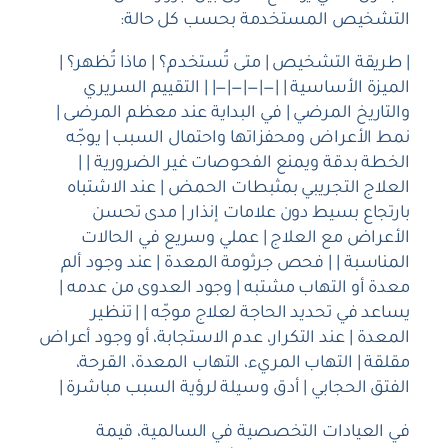
التشخيص المستخدمة بحسب كل حالة:
| طريقة التشخيص | متى تُستخدم؟ | ماذا تُظهر؟ |
الميزة الأساسية | |—|—|—|—| | التقييم السريري
والتاريخ المرضي | في البداية عند معظم المرضى |
نمط الأعراض ومحفزاتها واحتمال السبب | يوجّه
الخطة بدقة ويمنع الفحوصات غير الضرورية | |
العلاج التجريبي بمثبطات الحمض | عند الاشتباه
بارتجاع بسيط دون علامات إنذار | مدى تحسن
الأعراض مع العلاج | عملي وسريع في الحالات
المناسبة | | فحص جرثومة المعدة | عند وجود ألم
معدة أو التهاب مشتبه | وجود العدوى من عدمه |
يساعد في تحديد الحاجة لعلاج موجّه | | تنظير
المعدة | عند التكرار، عدم الاستجابة، أو وجود أعراض
مقلقة | التهاب المريء، التهاب المعدة، القرحة،
الفتق الحجابي | أدق وسيلة لرؤية السبب مباشرة |
في العيادات التخصصية في السالمية، قيمة