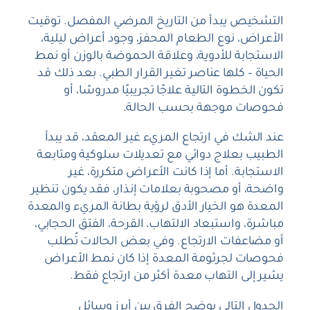
التشخيص يبدأ من التاريخ المرضي المفصل. توقيت
الأعراض، نوع الطعام المحفز، وجود أعراض ليلية،
الاستجابة للأدوية، وعلاقة الحموضة بالوزن أو نمط
الحياة – كلها عناصر تغير القرار الطبي. بعد ذلك قد
تكون الخطوة التالية علاجًا تجريبيًا مدروسًا، أو
فحوصات موجهة بحسب الحالة.
عند الشك في ارتجاع المريء غير المعقد، قد يبدأ
الطبيب بعلاج دوائي مع تعديلات سلوكية ومتابعة
الاستجابة. أما إذا كانت الأعراض متكررة، غير
واضحة، أو مصحوبة بعلامات إنذار، فقد يكون تنظير
المعدة هو الخيار الأدق لرؤية بطانة المريء والمعدة
مباشرة، واستبعاد الالتهاب، القرحة، الفتق الحجابي،
أو مضاعفات الارتجاع. وفي بعض الحالات تُطلب
فحوصات لجرثومة المعدة إذا كان نمط الأعراض
يشير إلى التهاب معدة أكثر من ارتجاع فقط.
الجدول التالي يوضح الفرق بين أبرز وسائل