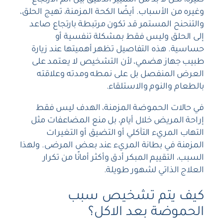
كثيرة، لكن لا بد من التمييز الدقيق بين ألم الارتجاع
وغيره من الأسباب. أيضًا الكحة المزمنة، تهيج الحلق،
والتنحنح المستمر قد تكون مرتبطة بارتجاع صاعد
إلى الحلق وليس فقط بمشكلة تنفسية أو
حساسية. هذه التفاصيل تظهر أهميتها عند زيارة
طبيب جهاز هضمي، لأن التشخيص لا يعتمد على
العرض المنفصل بل على نمطه ومدته وعلاقته
بالطعام والنوم والاستلقاء.
في حالات الحموضة المزمنة، الهدف ليس فقط
إراحة المريض خلال أيام، بل منع المضاعفات مثل
التهاب المريء التآكلي أو التضيق أو التغيرات
المزمنة في بطانة المريء عند بعض المرضى. ولهذا
السبب، التقييم المبكر أدق وأكثر أمانًا من تكرار
العلاج الذاتي لشهور طويلة.
كيف يتم تشخيص سبب
الحموضة بعد الاكل؟