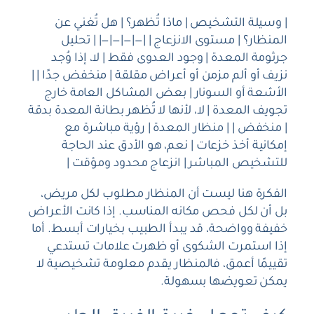
| وسيلة التشخيص | ماذا تُظهر؟ | هل تُغني عن
المنظار؟ | مستوى الانزعاج | |—|—|—|—| | تحليل
جرثومة المعدة | وجود العدوى فقط | لا، إذا وُجد
نزيف أو ألم مزمن أو أعراض مقلقة | منخفض جدًا | |
الأشعة أو السونار | بعض المشاكل العامة خارج
تجويف المعدة | لا، لأنها لا تُظهر بطانة المعدة بدقة
| منخفض | | منظار المعدة | رؤية مباشرة مع
إمكانية أخذ خزعات | نعم، هو الأدق عند الحاجة
للتشخيص المباشر | انزعاج محدود ومؤقت |
الفكرة هنا ليست أن المنظار مطلوب لكل مريض،
بل أن لكل فحص مكانه المناسب. إذا كانت الأعراض
خفيفة وواضحة، قد يبدأ الطبيب بخيارات أبسط. أما
إذا استمرت الشكوى أو ظهرت علامات تستدعي
تقييمًا أعمق، فالمنظار يقدم معلومة تشخيصية لا
يمكن تعويضها بسهولة.