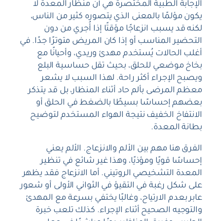
الإجابة الطبية المختصرة هي أن منظار المعدة لا
يكون مؤلمًا بالمعنى الذي يتصوره كثير من الناس،
لكنه قد يسبب انزعاجًا مؤقتًا إذا أُجري من دون
التحضير المناسب أو إذا كان المريض متوترًا جدًا. في
أغلب الحالات يُستخدم مهدئ وريدي، وأحيانًا مع
بخاخ موضعي للحلق، بحيث تقل حساسية البلع
ويصبح الإجراء أكثر راحة. لهذا السبب لا يشعر
معظم المرضى بألم حاد أثناء المنظار، بل قد يتذكر
بعضهم إحساسًا بسيطًا بالضغط في الحلق أو
الانتفاخ الخفيف نتيجة الهواء المستخدم لتوضيح
بطانة المعدة.
الفرق هنا مهم بين الألم والانزعاج. الألم يعني
إحساسًا قويًا ومؤذيًا، وهذا غير شائع في تنظير
المعدة التشخيصي الروتيني. أما الانزعاج فقد يظهر
على شكل رغبة في التقيؤ في الثواني الأولى أو شعور
عابر بعدم الارتياح، وغالبًا يختفي بسرعة مع المهدئ
والتوجيه الصحيح أثناء الإجراء. كذلك تلعب خبرة