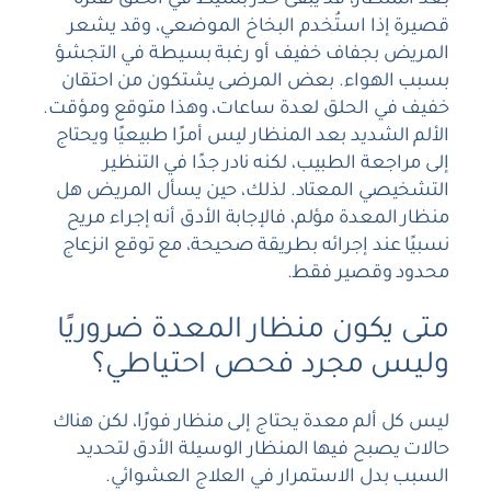
بعد المنظار، قد يبقى خدر بسيط في الحلق لفترة
قصيرة إذا استُخدم البخاخ الموضعي، وقد يشعر
المريض بجفاف خفيف أو رغبة بسيطة في التجشؤ
بسبب الهواء. بعض المرضى يشتكون من احتقان
خفيف في الحلق لعدة ساعات، وهذا متوقع ومؤقت.
الألم الشديد بعد المنظار ليس أمرًا طبيعيًا ويحتاج
إلى مراجعة الطبيب، لكنه نادر جدًا في التنظير
التشخيصي المعتاد. لذلك، حين يسأل المريض هل
منظار المعدة مؤلم، فالإجابة الأدق أنه إجراء مريح
نسبيًا عند إجرائه بطريقة صحيحة، مع توقع انزعاج
محدود وقصير فقط.
متى يكون منظار المعدة ضروريًا
وليس مجرد فحص احتياطي؟
ليس كل ألم معدة يحتاج إلى منظار فورًا، لكن هناك
حالات يصبح فيها المنظار الوسيلة الأدق لتحديد
السبب بدل الاستمرار في العلاج العشوائي.