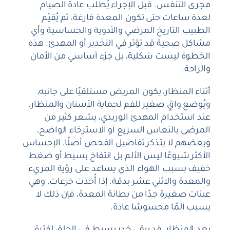
مجرى التنفس. قبل الإجراء يُطلب عادة الصيام
لعدة ساعات حتى تكون المعدة فارغة، ثم يُقيّم
الطبيب التاريخ المرضي والأدوية والحساسية وأي
مشاكل صحية قد تؤثر في التخدير أو المهدئ. هذه
الخطوة ليست شكلية، بل جزء أساسي من الأمان
والراحة.
أثناء المنظار، يكون المريض مستلقيًا على جانبه،
ويُوضع واقٍ صغير للفم لحماية الأسنان والمنظار.
عند استخدام المهدئ الوريدي، يشعر كثير من
المرضى بالنعاس السريع أو الاسترخاء الواضح،
وبعضهم لا يتذكر تفاصيل الفحص أصلًا. الإحساس
الأكثر شيوعًا ليس الألم بل انتفاخ بسيط أو ضغط
خفيف بسبب الهواء الذي يساعد على رؤية المريء
والمعدة والاثني عشر بدقة. إذا أُخذت خزعات، وهي
عينات صغيرة جدًا من بطانة المعدة، فإن ذلك لا
يسبب ألمًا محسوسًا عادة.