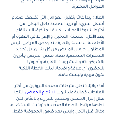
الارتجاع – وهنا لا ينجح الدواء وحده إذا لم تُعالج
العوامل المحفزة.
العلاج يبدأ غالبًا بتقليل العوامل التي تضعف صمام
أسفل المريء أو تزيد الضغط داخل البطن. من
أكثرها شيوعًا الوجبات الكبيرة المتأخرة، الاستلقاء
بعد الأكل، السمنة، التدخين، والإفراط في القهوة أو
الأطعمة الدسمة والحارة عند بعض المرضى. ليس
المطلوب حرمان المريض من كل شيء، بل تحديد
المحفزات الشخصية بدقة. بعض المرضى يتأثرون
بالشوكولاتة والمشروبات الغازية، وآخرون لا
يلاحظون أي علاقة واضحة. لذلك الخطة الذكية
تكون فردية وليست عامة.
أما دوائيًا، فتظل مثبطات مضخة البروتون من أكثر
العلاجات فعالية عند ثبوت
الارتجاع الحمضي
، لأنها
تقلل إفراز الحمض وتسمح للمريء بالالتئام. لكن
نجاحها مرتبط بالجرعة الصحيحة وتوقيت الاستخدام،
وغالبًا قبل الأكل وليس بعد ظهور الحموضة فقط.