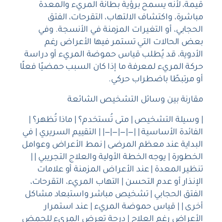
قيمة، لأنه يسمح برؤية بطانة المريء والمعدة
مباشرة، واكتشاف الالتهاب، التقرحات، الفتق
الحجابي، أو التغيرات المزمنة في الأنسجة. وفي
بعض الحالات التي تستمر فيها الأعراض رغم
الأدوية، قد يُطلب قياس حموضة المريء أو دراسة
حركة المريء لمعرفة ما إذا كان السبب حمضيًا فعلًا
أو مرتبطًا باضطراب حركي.
مقارنة بين وسائل التشخيص الشائعة
| وسيلة التشخيص | متى تُستخدم؟ | ماذا تُظهر؟ |
الفائدة الأساسية | |—|—|—|—| | التقييم السريري | في
البداية عند معظم المرضى | نمط الأعراض وعوامل
الخطورة | يوجه الخطة الأولية والعلاج التجريبي | |
تنظير المعدة | عند الأعراض المزمنة أو علامات
الإنذار أو عدم التحسن | التهاب المريء، التقرحات،
الفتق الحجابي | تشخيص مباشر واستبعاد مشاكل
أخرى | | قياس حموضة المريء | عند استمرار
الأعراض رغم العلاج | درجة تعرض المريء للحمض