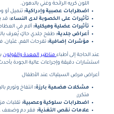
اللون كريه الرائحة وغني بالدهون.
اضطرابات عصبية وإدراكية:
تنميل أو وخ
تأثيرات على الخصوبة لدى النساء:
قد ي
تأثيرات عضلية وهيكلية:
آلام في العظام
أعراض جلدية:
طفح جلدي حاكٍ يُعرف بالته
مؤشرات إضافية:
تقرحات الفم، غثيان، 
عند الحاجة إلى أطباء
مناظير المعدة والقولون
با
استشارات دقيقة وإجراءات عالية الجودة بأحدث 
أعراض مرض السيلياك عند الأطفال
مشكلات هضمية بارزة:
انتفاخ وتورم با
متكرر.
اضطرابات سلوكية وعصبية:
تقلبات مز
علامات نقص التغذية:
فقر دم وضعف عام