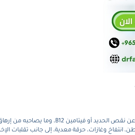
يد أو فيتامين B12، وما يصاحبه من إرهاق وضعف عام.
طن، انتفاخ وغازات، حرقة معدية، إلى جانب تقلبات الإخ