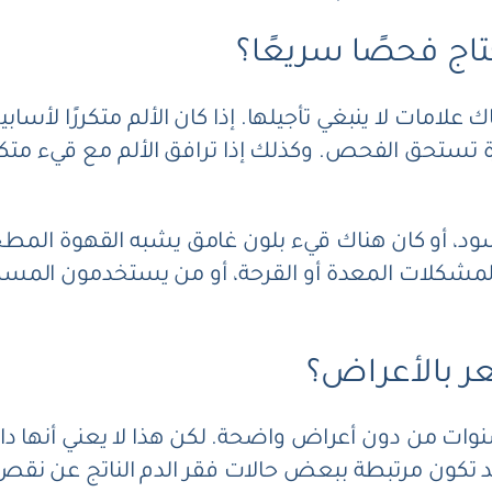
اج فحصًا سريعًا؟
علامات لا ينبغي تأجيلها. إذا كان الألم متكررًا لأسا
حق الفحص. وكذلك إذا ترافق الألم مع قيء متكرر،
ز أسود، أو كان هناك قيء بلون غامق يشبه القهوة الم
 لمشكلات المعدة أو القرحة، أو من يستخدمون المسكنا
ر بالأعراض؟
ات من دون أعراض واضحة. لكن هذا لا يعني أنها دائمًا