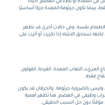
في المعدة أو بطء في الهضم. أحيانًا
بينما تكون جرثومة المعدة جزءًا أساسيًا
 الطعام نفسه. وفي حالات أخرى قد تظهر
ها تستحق الانتباه إذا تكررت أو أثرت على
المريء، التهاب المعدة، القرحة، القولون
تفاخ فقط.
ليس بالضرورة جرثومة. والحرقان قد يكون
ضطراب وظيفي في الهضم. هنا تظهر أهمية
 مؤقتًا دون حل السبب الحقيقي.