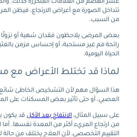
عسر الهضم من العلامات المتكررة كذلك. والمق
تتداخل الصورة مع أعراض الارتجاع، فيظن المر
من السبب.
بعض المرضى يلاحظون فقدان شهية أو نزولًا غ
رائحة فم غير مستحبة، أو إحساس مزمن بالغثيان
الحياة اليومية.
لماذا قد تختلط الأعراض مع 
هذا السؤال مهم لأن التشخيص الخاطئ شائع. فا
العصبي، أو حتى تأثير بعض المسكنات على المعد
على سبيل المثال،
الانتفاخ بعد الأكل
قد يكون ب
من ارتجاع المريء أكثر من المعدة نفسها. أما
التقييم التخصصي، لأن العلاج يختلف من حالة 